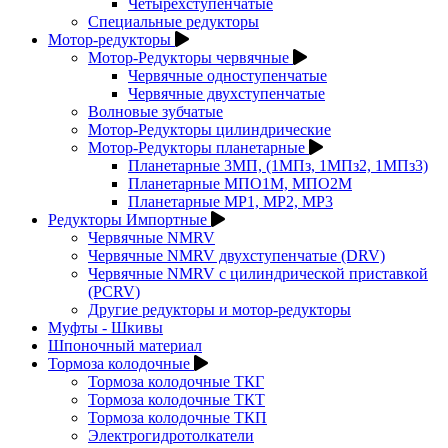
Четырехступенчатые
Специальные редукторы
Мотор-редукторы
Мотор-Редукторы червячные
Червячные одноступенчатые
Червячные двухступенчатые
Волновые зубчатые
Мотор-Редукторы цилиндрические
Мотор-Редукторы планетарные
Планетарные 3МП, (1МПз, 1МПз2, 1МПз3)
Планетарные МПО1М, МПО2М
Планетарные МР1, МР2, МР3
Редукторы Импортные
Червячные NMRV
Червячные NMRV двухступенчатые (DRV)
Червячные NMRV с цилиндрической приставкой
(PCRV)
Другие редукторы и мотор-редукторы
Муфты - Шкивы
Шпоночный материал
Тормоза колодочные
Тормоза колодочные ТКГ
Тормоза колодочные ТКТ
Тормоза колодочные ТКП
Электрогидротолкатели