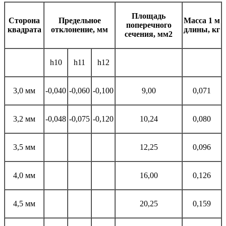
Площадь
Сторона
Предельное
Масса 1 м
поперечного
квадрата
отклонение, мм
длины, кг
сечения, мм2
h10
h11
h12
3,0 мм
-0,040
-0,060
-0,100
9,00
0,071
3,2 мм
-0,048
-0,075
-0,120
10,24
0,080
3,5 мм
12,25
0,096
4,0 мм
16,00
0,126
4,5 мм
20,25
0,159