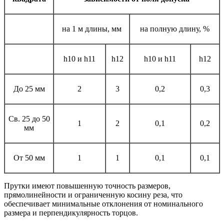
на 1 м длины, мм
на полную длину, %
h10 и h11
h12
h10 и h11
h12
До 25 мм
2
3
0,2
0,3
Св. 25 до 50
1
2
0,1
0,2
мм
От 50 мм
1
1
0,1
0,1
Прутки имеют повышенную точность размеров,
прямолинейности и ограниченную косину реза, что
обеспечивает минимальные отклонения от номинального
размера и перпендикулярность торцов.