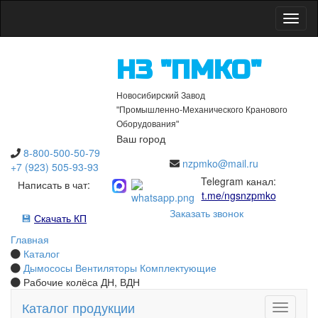
Откры
НЗ "ПМКО"
Новосибирский Завод
"Промышленно-Механического Кранового
Оборудования"
Ваш город
8-800-500-50-79
nzpmko@mail.ru
+7 (923) 505-93-93
Telegram канал:
Написать в чат:
t.me/ngsnzpmko
Заказать звонок
💾
Скачать КП
Главная
Каталог
Дымососы Вентиляторы Комплектующие
Рабочие колёса ДН, ВДН
Каталог продукции
Открыть