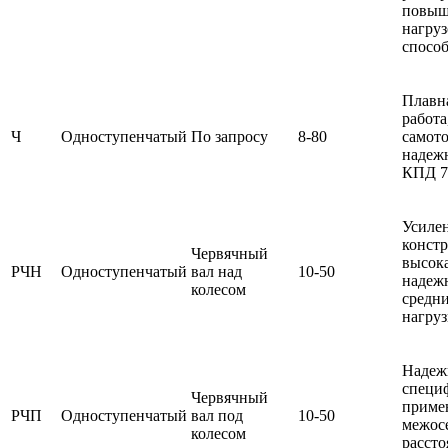
повыш
нагруз
спосо
Плавна
работа
Ч
Одноступенчатый
По запросу
8-80
самот
надежн
КПД 7
Усиле
констр
Червячный
высок
РЧН
Одноступенчатый
вал над
10
-50
надеж
колесом
средн
нагруз
Надеж
специ
Червячный
приме
РЧП
Одноступенчатый
вал под
1
0
-50
межос
колесом
рассто