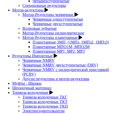
Четырехступенчатые
Специальные редукторы
Мотор-редукторы
Мотор-Редукторы червячные
Червячные одноступенчатые
Червячные двухступенчатые
Волновые зубчатые
Мотор-Редукторы цилиндрические
Мотор-Редукторы планетарные
Планетарные 3МП, (1МПз, 1МПз2, 1МПз3)
Планетарные МПО1М, МПО2М
Планетарные МР1, МР2, МР3
Редукторы Импортные
Червячные NMRV
Червячные NMRV двухступенчатые (DRV)
Червячные NMRV с цилиндрической приставкой
(PCRV)
Другие редукторы и мотор-редукторы
Муфты - Шкивы
Шпоночный материал
Тормоза колодочные
Тормоза колодочные ТКГ
Тормоза колодочные ТКТ
Тормоза колодочные ТКП
Электрогидротолкатели