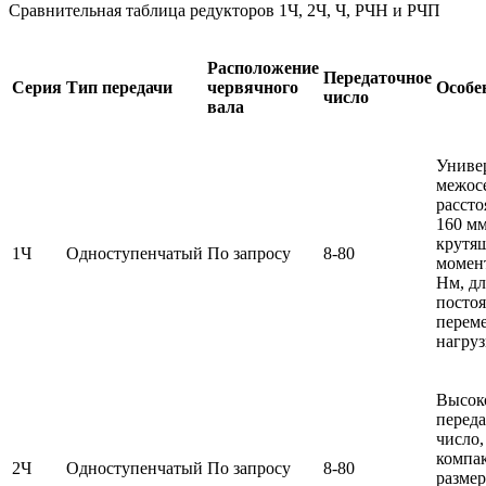
Сравнительная таблица редукторов 1Ч, 2Ч, Ч, РЧН и РЧП
Расположение
Передаточное
Серия
Тип передачи
червячного
Особе
число
вала
Униве
межос
рассто
160
мм
крутя
1Ч
Одноступенчатый
По запросу
8-80
момен
Нм, дл
посто
перем
нагру
Высок
перед
число,
компа
2Ч
Одноступенчатый
По запросу
8-80
размер