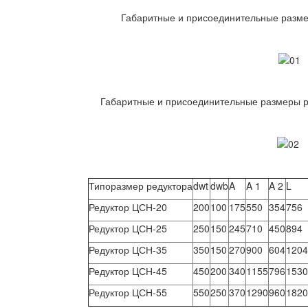
Габаритные и присоединительные разме
Габаритные и присоединительные размеры р
Типоразмер редуктора
dwt
dwb
A
A 1
A 2
L
Редуктор ЦСН-20
200
100
175
550
354
756
Редуктор ЦСН-25
250
150
245
710
450
894
Редуктор ЦСН-35
350
150
270
900
604
1204
Редуктор ЦСН-45
450
200
340
1155
796
1530
Редуктор ЦСН-55
550
250
370
1290
960
1820