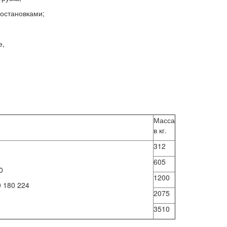
 остановками;
е,
Масса
в кг.
312
605
0
1200
0 180 224
2075
3510