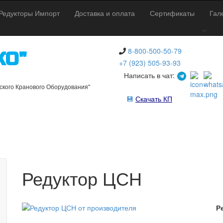
Редукторы Импорт
Доставка и оплата
Сертификаты
Гал
8-800-500-50-79
КО"
+7 (923) 505-93-93
Написать в чат:
кого Кранового Оборудования"
💾
Скачать КП
Редуктор ЦСН
Ре