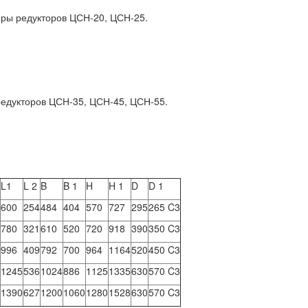
ры редукторов ЦСН-20, ЦСН-25.
едукторов ЦСН-35, ЦСН-45, ЦСН-55.
L1
L 2
B
B 1
H
H 1
D
D 1
600
254
484
404
570
727
295
265 C3
780
321
610
520
720
918
390
350 C3
996
409
792
700
964
1164
520
450 C3
1245
536
1024
886
1125
1335
630
570 C3
1390
627
1200
1060
1280
1528
630
570 C3