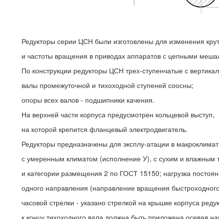
Редукторы серии ЦСН были изготовлены для изменения кр
и частоты вращения в приводах аппаратов с цепными меш
По конструкции редукторы ЦСН трех-ступенчатые с вертика
валы промежуточной и тихоходной ступеней соосны;
опоры всех валов - подшипники качения.
На верхней части корпуса предусмотрен кольцевой выступ,
на которой крепится фланцевый электродвигатель.
Редукторы предназначены для эксплу-атации в макроклимат
с умеренным климатом (исполнение У), с сухим и влажным 
и категории размещения 2 по ГОСТ 15150; нагрузка постоя
одного направления (направление вращения быстроходного
часовой стрелки - указано стрелкой на крышке корпуса редук
к концу тихоходного вала должна быть приложена осевая наг