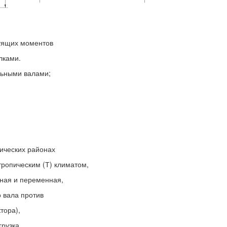
утящих моментов
алками.
льными валами;
ических районах
тропическим (Т) климатом,
нная и переменная,
 вала против
тора),
рузка,