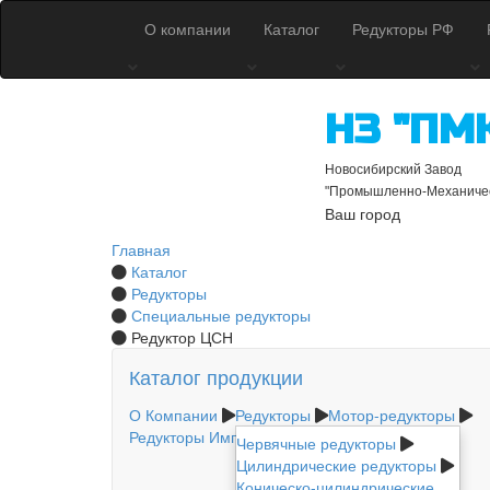
О компании
Каталог
Редукторы РФ
НЗ "ПМ
Новосибирский Завод
"Промышленно-Механичес
Ваш город
Главная
Каталог
Редукторы
Специальные редукторы
Редуктор ЦСН
Каталог продукции
О Компании
Редукторы
Мотор-редукторы
Редукторы Импортные
Червячные редукторы
Муфты - Шкивы
Цилиндрические редукторы
Коническо-цилиндрические