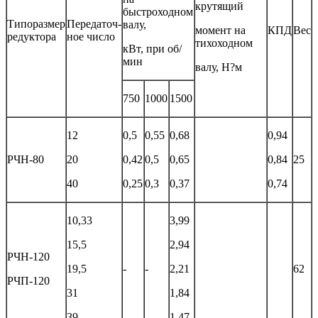
крутящий
быстроходном
Типоразмер
Передаточ-
валу,
момент на
КПД
Вес
редуктора
ное число
тихоходном
кВт, при об/
мин
валу, Н?м
750
1000
1500
12
0,5
0,55
0,68
0,94
РЧН-80
20
0,42
0,5
0,65
0,84
25
40
0,25
0,3
0,37
0,74
10,33
3,99
15,5
2,94
РЧН-120
19,5
-
-
2,21
62
РЧП-120
31
1,84
39
1,47