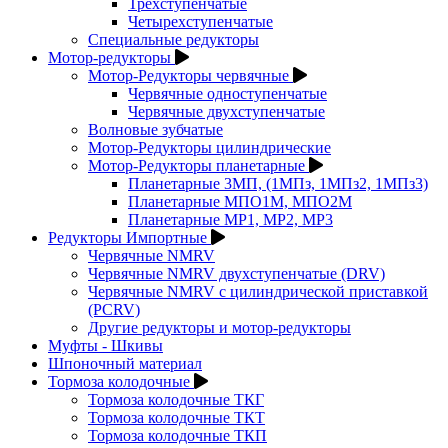
Трехступенчатые
Четырехступенчатые
Специальные редукторы
Мотор-редукторы
Мотор-Редукторы червячные
Червячные одноступенчатые
Червячные двухступенчатые
Волновые зубчатые
Мотор-Редукторы цилиндрические
Мотор-Редукторы планетарные
Планетарные 3МП, (1МПз, 1МПз2, 1МПз3)
Планетарные МПО1М, МПО2М
Планетарные МР1, МР2, МР3
Редукторы Импортные
Червячные NMRV
Червячные NMRV двухступенчатые (DRV)
Червячные NMRV с цилиндрической приставкой
(PCRV)
Другие редукторы и мотор-редукторы
Муфты - Шкивы
Шпоночный материал
Тормоза колодочные
Тормоза колодочные ТКГ
Тормоза колодочные ТКТ
Тормоза колодочные ТКП