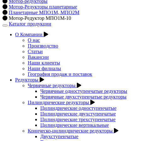
Мотор-редукторы
Мотор-Редукторы планетарные
Планетарные МПО1М, МПО2М
Мотор-Редуктор МПО1М-10
Каталог продукции
Открыть
навигацию
О Компании
О нас
Производство
Статьи
Вакансии
Наши клиенты
Наши филиалы
География продаж и поставок
Редукторы
Червячные редукторы
Червячные одноступенчатые редукторы
Червячные двухступенчатые редукторы
Цилиндрические редукторы
Цилиндрические одноступенчатые
Цилиндрические двухступенчатые
Цилиндрические трехступенчатые
Цилиндрические вертикальные
Коническо-цилиндрические редукторы
Двухступенчатые