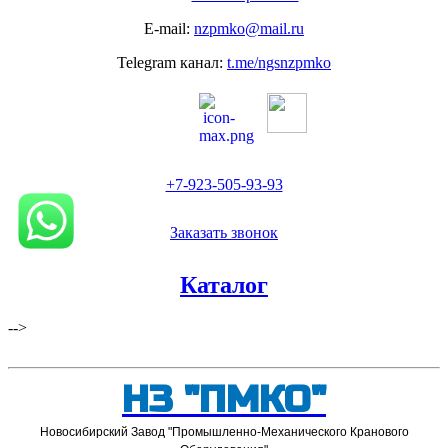
E-mail:
nzpmko@mail.ru
Telegram канал:
t.me/ngsnzpmko
+7-923-505-93-93
Заказать звонок
Каталог
-->
НЗ "ПМКО"
Новосибирский Завод "Промышленно-Механического Кранового