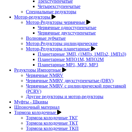
Трехступенчатые
Четырехступенчатые
Специальные редукторы
Мотор-редукторы
Мотор-Редукторы червячные
Червячные одноступенчатые
Червячные двухступенчатые
Волновые зубчатые
Мотор-Редукторы цилиндрические
Мотор-Редукторы планетарные
Планетарные 3МП, (1МПз, 1МПз2, 1МПз3)
Планетарные МПО1М, МПО2М
Планетарные МР1, МР2, МР3
Редукторы Импортные
Червячные NMRV
Червячные NMRV двухступенчатые (DRV)
Червячные NMRV с цилиндрической приставкой
(PCRV)
Другие редукторы и мотор-редукторы
Муфты - Шкивы
Шпоночный материал
Тормоза колодочные
Тормоза колодочные ТКГ
Тормоза колодочные ТКТ
Тормоза колодочные ТКП