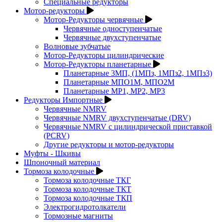
Специальные редукторы
Мотор-редукторы
Мотор-Редукторы червячные
Червячные одноступенчатые
Червячные двухступенчатые
Волновые зубчатые
Мотор-Редукторы цилиндрические
Мотор-Редукторы планетарные
Планетарные 3МП, (1МПз, 1МПз2, 1МПз3)
Планетарные МПО1М, МПО2М
Планетарные МР1, МР2, МР3
Редукторы Импортные
Червячные NMRV
Червячные NMRV двухступенчатые (DRV)
Червячные NMRV с цилиндрической приставкой
(PCRV)
Другие редукторы и мотор-редукторы
Муфты - Шкивы
Шпоночный материал
Тормоза колодочные
Тормоза колодочные ТКГ
Тормоза колодочные ТКТ
Тормоза колодочные ТКП
Электрогидротолкатели
Тормозные магниты