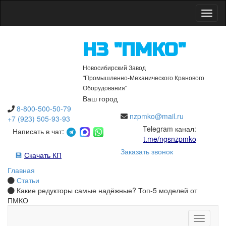
Откры
НЗ "ПМКО"
Новосибирский Завод
"Промышленно-Механического Кранового
Оборудования"
Ваш город
8-800-500-50-79
nzpmko@mail.ru
+7 (923) 505-93-93
Telegram канал:
Написать в чат:
t.me/ngsnzpmko
Заказать звонок
💾
Скачать КП
Главная
Статьи
Какие редукторы самые надёжные? Топ-5 моделей от
ПМКО
Открыть