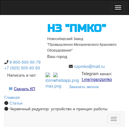
Откры
НЗ "ПМКО"
Новосибирский Завод
"Промышленно-Механического Кранового
Оборудования"
Ваш город
8-800-500-50-79
nzpmko@mail.ru
+7 (923) 505-93-93
Telegram канал:
Написать в чат:
t.me/ngsnzpmko
Заказать звонок
💾
Скачать КП
Главная
Статьи
Червячный редуктор: устройство и принцип работы
Открыть